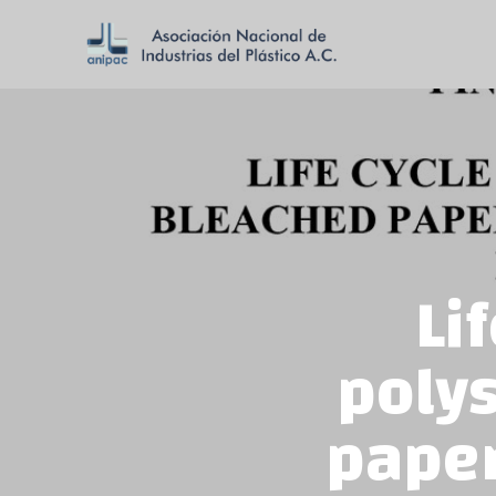
Li
poly
paper