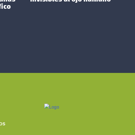
fico
LOS