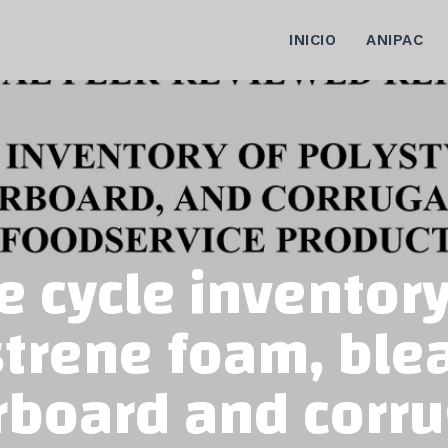
INICIO
ANIPAC
fe cycle inventory
strene foam, ble
board and corr