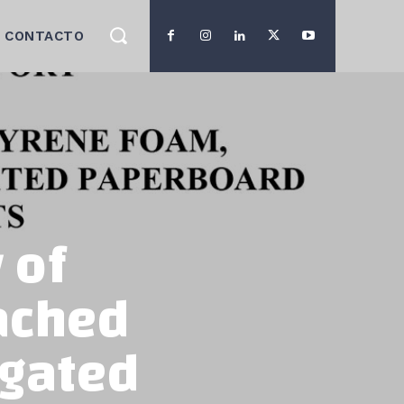
CONTACTO
 of
ached
ugated