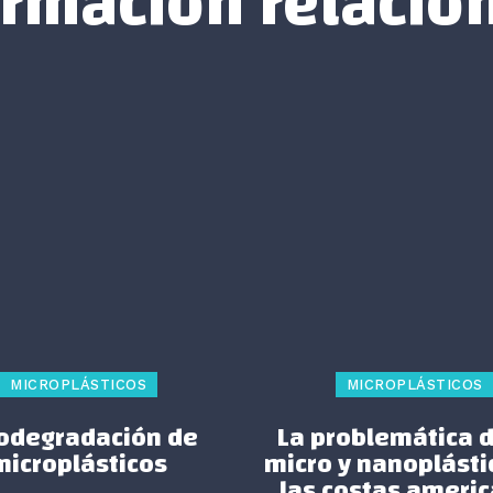
ormación relacio
MICROPLÁSTICOS
MICROPLÁSTICOS
odegradación de
La problemática d
microplásticos
micro y nanoplásti
las costas ameri