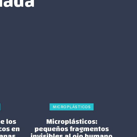
nada
MICROPLÁSTICOS
e los
Microplásticos:
cos en
pequeños fragmentos
canas
invisibles al ojo humano